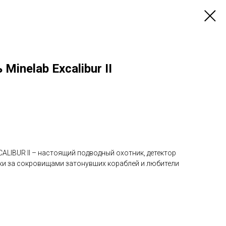
inelab Excalibur II
LIBUR II – настоящий подводный охотник, детектор
и за сокровищами затонувших кораблей и любители